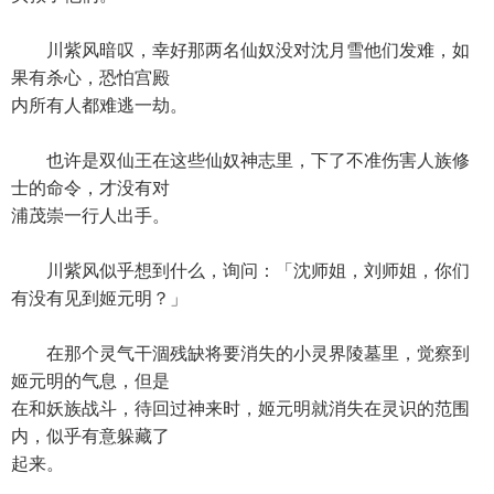
川紫风暗叹，幸好那两名仙奴没对沈月雪他们发难，如
果有杀心，恐怕宫殿
内所有人都难逃一劫。
也许是双仙王在这些仙奴神志里，下了不准伤害人族修
士的命令，才没有对
浦茂崇一行人出手。
川紫风似乎想到什么，询问：「沈师姐，刘师姐，你们
有没有见到姬元明？」
在那个灵气干涸残缺将要消失的小灵界陵墓里，觉察到
姬元明的气息，但是
在和妖族战斗，待回过神来时，姬元明就消失在灵识的范围
内，似乎有意躲藏了
起来。