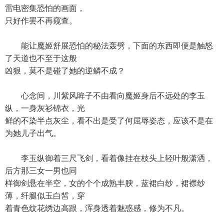
雷电密集恐怕的画面，
只好作罢不再窥查。
能让魔姬舒展恐怕的秘法轰劈，下面的东西即便是触怒
了天道也不至于这般
凶狠，莫不是碰了她的逆鳞不成？
心念间，川紫风眸子不由看向魔姬身后不远处的李玉
纵，一身灰衫锦衣，光
鲜的不染半点灰尘，看不出是受了何屈辱姿态，应该不是在
为她儿子出气。
李玉纵御着三尺飞剑，看着像挂在枝头上轻叶般潇洒，
后方那三女一男也同
样御剑悬在半空，女的个个成熟丰腴，蓝裙白纱，裙襟纱
薄，纤腿似玉白皙，穿
着青色纹花绣边高跟，浑身透着魅惑感，修为不凡。