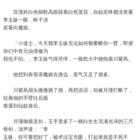
宫谨妗白色锦鞋高跟踩着白色莲花，自始至终都没有看
李玉纵一眼，眸子淡
若看向魔姬。
「小道士，今天我李玉纵无论如何都要断你一臂，即便
你们中有元仙境修为
我也不怕。」李玉纵气得牙痒，一脸怒火中烧指着川紫风。
他想到有母亲魔姬在身边，底气又足了很多。
川紫风眉头微微挑了挑，再想说话，却被月瑾打断了，
拉着他的手臂往后面
推退到仙奴身后。
月瑾御着灵剑，玉手里多了一柄白生生充满光泽的三尺
骨剑，淡声道：「李
玉纵，你可要想好了，秘术法宝无眼，打起来就是不死不