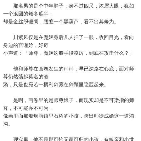
那名男的是个中年胖子，身不过四尺，浓眉大眼，犹如
一个滚圆的矮冬瓜半，
却是金丝织锻绸，腰缠一个黑葫芦，看不出其修为。
川紫风仅是在魔姬身后几人扫了一眼，收回目光，看向
身边的宫谨妗，好奇
小声道：「师尊，魔姬这般手段凌厉，到底在攻击什么？」
他和师尊在画卷发生的种种，早已深烙在心底，面对师
尊仍然荡起莫名的涟
漪，只是也宛若一柄利剑藏在剑鞘里隐匿起来。
是啊，画卷里的是师尊娘子，而现实却是不可染指的师
尊，不可能亦不可为，
像画里面那般烟雨镇里石桥的小孩，跨出师徒成婚这一道鸿
沟。
现实里，他不是那可怜无家可归的小孩，有娘亲和小世