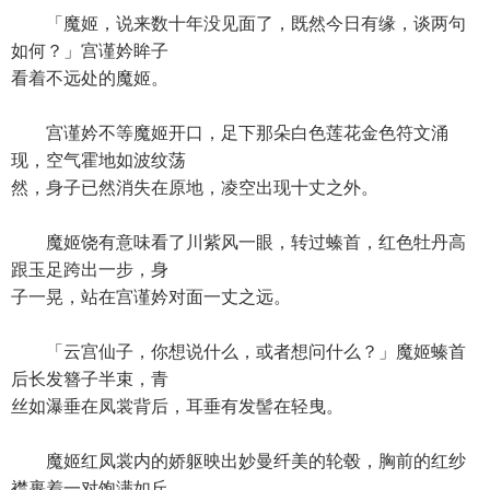
「魔姬，说来数十年没见面了，既然今日有缘，谈两句
如何？」宫谨妗眸子
看着不远处的魔姬。
宫谨妗不等魔姬开口，足下那朵白色莲花金色符文涌
现，空气霍地如波纹荡
然，身子已然消失在原地，凌空出现十丈之外。
魔姬饶有意味看了川紫风一眼，转过螓首，红色牡丹高
跟玉足跨出一步，身
子一晃，站在宫谨妗对面一丈之远。
「云宫仙子，你想说什么，或者想问什么？」魔姬螓首
后长发簪子半束，青
丝如瀑垂在凤裳背后，耳垂有发髻在轻曳。
魔姬红凤裳内的娇躯映出妙曼纤美的轮毂，胸前的红纱
襟裹着一对饱满如丘