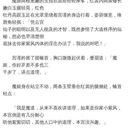
魔姬两根葱嫩的玉指在面前轻轻摩挲，红裳内两条修长
嫩白玉腿轻晃，红色
牡丹高跟玉足在光罩里绕着宫谨妗身边行着，姿容惬意，绛
唇角轻抿：「凭云宫
仙子的聪明以及无人能及的才智，既然参悟了大道秩序的仙
秘，想必也早清楚彻
底抹去你家紫风内体的淫念办法了，我说的对吧！」
宫谨妗摇了摇螓首，胸口微微起伏着，蹙眉道：「魔
姬，你好歹差不多也三
千岁了，讲点道理。」
魔姬身在站立不动，两条玉臂垂在红裳的腿侧处，螓首
轻点：
「我是魔道，从来不喜欢讲道理，如果是你家小紫风，
本宫倒是有几分耐心
听他絮絮叨叨，其他人口中的道理，本宫没兴趣。」