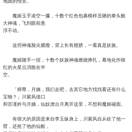
地面的情景。
魔姬玉手凌空一攥，十数个红色包裹模样丑陋的拳头般
大神魂，飞到眼前悬
浮不动。
这些神魂脸尖腮瘦，背上长有翅膀，一看真是妖族。
魔姬随手一捏，十数个妖族神魂燃烧挣扎，蓦地化作猩
红的火星点消散在半
空。
「师尊，月姨，我们走吧，去其它地方找找看还有什么
宝物？」川紫风借口
和宫谨妗与月姨，仙奴澹台月离开这里，不想和魔姬碰面。
有很大的原因是来自李玉纵身上，川紫风自从砍了他一
臂，还抢了他的仙船，