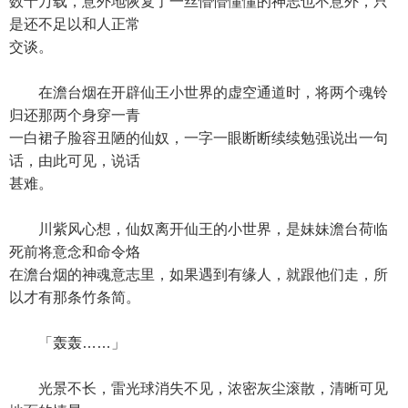
数十万载，意外地恢复了一丝懵懵懂懂的神志也不意外，只
是还不足以和人正常
交谈。
在澹台烟在开辟仙王小世界的虚空通道时，将两个魂铃
归还那两个身穿一青
一白裙子脸容丑陋的仙奴，一字一眼断断续续勉强说出一句
话，由此可见，说话
甚难。
川紫风心想，仙奴离开仙王的小世界，是妹妹澹台荷临
死前将意念和命令烙
在澹台烟的神魂意志里，如果遇到有缘人，就跟他们走，所
以才有那条竹条简。
「轰轰……」
光景不长，雷光球消失不见，浓密灰尘滚散，清晰可见