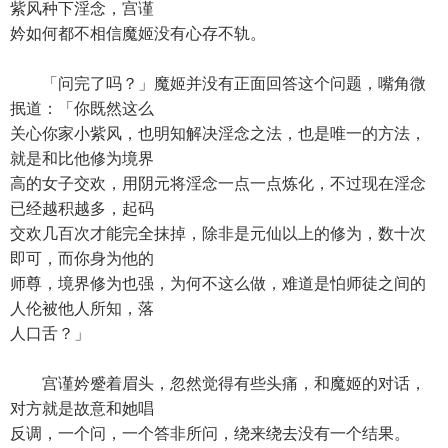
紫风种下淫念，宫谨
妗如何都不相信魔姬没有心存不轨。
「问完了吗？」魔姬并没有正面回答这个问题，嘴角微
抿道：「你既然这么
关心你家小紫风，也明知解决淫念之法，也是唯一的方法，
就是和比他修为境界
高的女子交欢，用阴元将淫念一点一点炼化，不过现在淫念
已经越积越多，起码
交欢几百次才能完全抹掉，除非是元仙以上的修为，数十次
即可，而你身为他的
师尊，境界修为也强，为何不这么做，难道是怕师徒之间的
人伦被他人所知，落
人口舌？」
宫谨妗蹙着眉头，忽然觉得有些头痛，和魔姬的对话，
对方就是故意和她唱
反调，一个问，一个答非所问，绕来绕去没有一个结果。