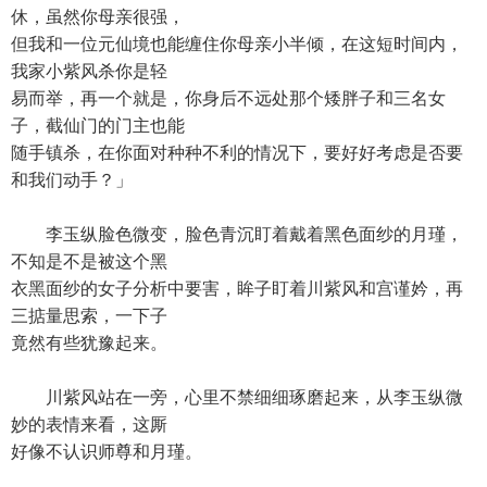
休，虽然你母亲很强，
但我和一位元仙境也能缠住你母亲小半倾，在这短时间内，
我家小紫风杀你是轻
易而举，再一个就是，你身后不远处那个矮胖子和三名女
子，截仙门的门主也能
随手镇杀，在你面对种种不利的情况下，要好好考虑是否要
和我们动手？」
李玉纵脸色微变，脸色青沉盯着戴着黑色面纱的月瑾，
不知是不是被这个黑
衣黑面纱的女子分析中要害，眸子盯着川紫风和宫谨妗，再
三掂量思索，一下子
竟然有些犹豫起来。
川紫风站在一旁，心里不禁细细琢磨起来，从李玉纵微
妙的表情来看，这厮
好像不认识师尊和月瑾。