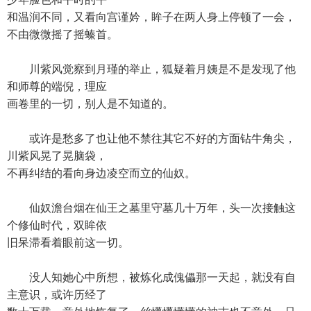
和温润不同，又看向宫谨妗，眸子在两人身上停顿了一会，
不由微微摇了摇螓首。
川紫风觉察到月瑾的举止，狐疑着月姨是不是发现了他
和师尊的端倪，理应
画卷里的一切，别人是不知道的。
或许是愁多了也让他不禁往其它不好的方面钻牛角尖，
川紫风晃了晃脑袋，
不再纠结的看向身边凌空而立的仙奴。
仙奴澹台烟在仙王之墓里守墓几十万年，头一次接触这
个修仙时代，双眸依
旧呆滞看着眼前这一切。
没人知她心中所想，被炼化成傀儡那一天起，就没有自
主意识，或许历经了