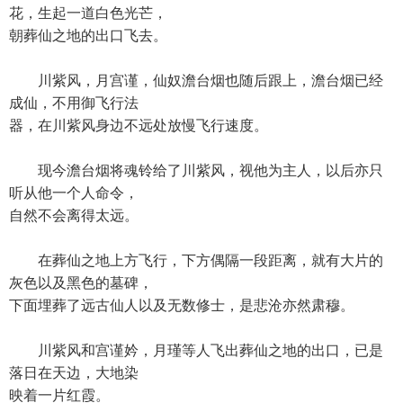
花，生起一道白色光芒，
朝葬仙之地的出口飞去。
川紫风，月宫谨，仙奴澹台烟也随后跟上，澹台烟已经
成仙，不用御飞行法
器，在川紫风身边不远处放慢飞行速度。
现今澹台烟将魂铃给了川紫风，视他为主人，以后亦只
听从他一个人命令，
自然不会离得太远。
在葬仙之地上方飞行，下方偶隔一段距离，就有大片的
灰色以及黑色的墓碑，
下面埋葬了远古仙人以及无数修士，是悲沧亦然肃穆。
川紫风和宫谨妗，月瑾等人飞出葬仙之地的出口，已是
落日在天边，大地染
映着一片红霞。