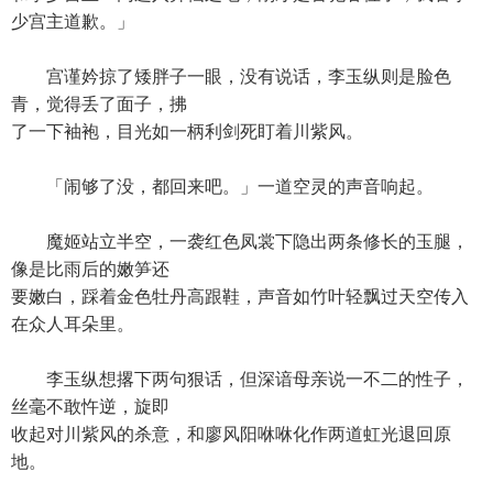
少宫主道歉。」
宫谨妗掠了矮胖子一眼，没有说话，李玉纵则是脸色
青，觉得丢了面子，拂
了一下袖袍，目光如一柄利剑死盯着川紫风。
「闹够了没，都回来吧。」一道空灵的声音响起。
魔姬站立半空，一袭红色凤裳下隐出两条修长的玉腿，
像是比雨后的嫩笋还
要嫩白，踩着金色牡丹高跟鞋，声音如竹叶轻飘过天空传入
在众人耳朵里。
李玉纵想撂下两句狠话，但深谙母亲说一不二的性子，
丝毫不敢忤逆，旋即
收起对川紫风的杀意，和廖风阳咻咻化作两道虹光退回原
地。