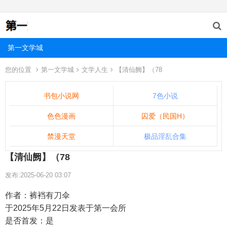
第一文学城
您的位置
第一文学城
文学人生
【清仙阙】（78
书包小说网
7色小说
色色漫画
囚爱（民国H）
禁漫天堂
极品淫乱合集
【清仙阙】（78
发布:2025-06-20 03:07
作者：裤裆有刀伞
于2025年5月22日发表于第一会所
是否首发：是