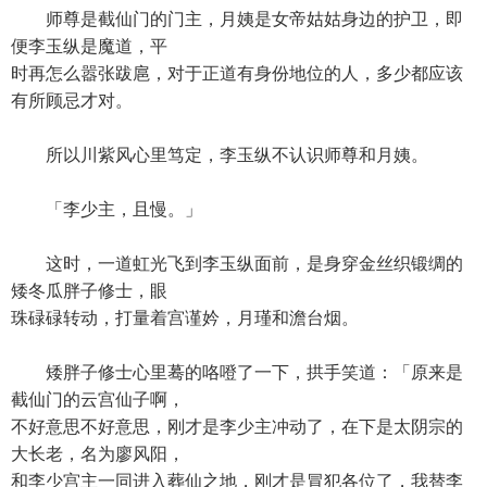
师尊是截仙门的门主，月姨是女帝姑姑身边的护卫，即
便李玉纵是魔道，平
时再怎么嚣张跋扈，对于正道有身份地位的人，多少都应该
有所顾忌才对。
所以川紫风心里笃定，李玉纵不认识师尊和月姨。
「李少主，且慢。」
这时，一道虹光飞到李玉纵面前，是身穿金丝织锻绸的
矮冬瓜胖子修士，眼
珠碌碌转动，打量着宫谨妗，月瑾和澹台烟。
矮胖子修士心里蓦的咯噔了一下，拱手笑道：「原来是
截仙门的云宫仙子啊，
不好意思不好意思，刚才是李少主冲动了，在下是太阴宗的
大长老，名为廖风阳，
和李少宫主一同进入葬仙之地，刚才是冒犯各位了，我替李