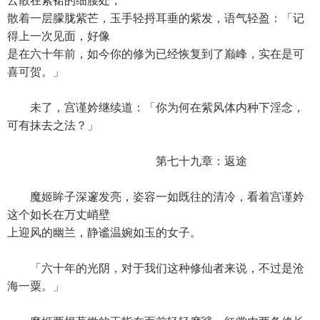
云散在紫裙的细腰处，
散着一层朦胧紫芒，玉手轻捋耳垂的紫发，语气轻盈：「记
得上一次见面，好像
是在六十年前，如今你的修为已经恢复到了巅峰，实在是可
喜可贺。」
未了，宫谨妗继续道：「你为何在紫风体内种下淫念，
可有抹去之法？」
第七十九章：返途
魔姬眸子深邃发亮，姿容一如既往的清冷，看着宫谨妗
这个如长在万丈峭壁
上迎风的幽兰，静谧温婉如玉的女子。
「六十年的光阴，对于我们这种修仙者来说，不过是沧
海一粟。」