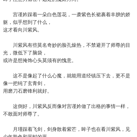
宫谨妗踩着一朵白色莲花，一袭紫色长裙裹着丰腴的娇
躯，似乎想到了什么，
这才看向川紫风。
川紫风有些莫名奇妙的脸孔燥热，不禁避开了师尊的目
光，微低下了脑袋，
或许是想掩饰心头莫须有的愧意。
这不是像起了什么心魔，就能用道经镇压下去，更不是
像一把钝了玄青剑，
用磨刀石磨锋利就好。
这倒好，川紫风反而像对宫谨妗做了出格的事情一样，
不敢面对师尊了。
月瑾踩着飞剑，剑身散着紫芒，眸子也在看川紫风，见
少年脸色和平时的平