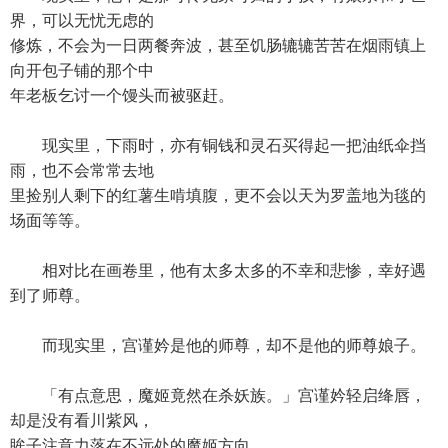
界，可以无忧无虑的
修炼，不会为一日两餐奔波，甚至饥肠辘辘苦苦在烟雨镇上
向开包子铺的那个中
年老板乞讨一个馒头而被驱赶。
现实里，下雨时，亦有铜钱和灵石买得起一把油纸伞挡
雨，也不会常常去地
里捡别人剩下的红薯生啃填腹，更不会以天为罗盖地为毯的
场面等等。
相对比在画卷里，他有太多太多的不幸和悲惨，幸好遇
到了师尊。
而现实里，宫谨妗是他的师尊，却不是他的师尊娘子。
「有点意思，魔姬竟然在杀妖族。」宫谨妗轻启绛唇，
却是没有看川紫风，
眸子注意力落在不远处的魔姬方向。