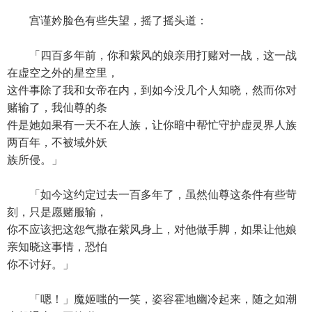
宫谨妗脸色有些失望，摇了摇头道：
「四百多年前，你和紫风的娘亲用打赌对一战，这一战
在虚空之外的星空里，
这件事除了我和女帝在内，到如今没几个人知晓，然而你对
赌输了，我仙尊的条
件是她如果有一天不在人族，让你暗中帮忙守护虚灵界人族
两百年，不被域外妖
族所侵。」
「如今这约定过去一百多年了，虽然仙尊这条件有些苛
刻，只是愿赌服输，
你不应该把这怨气撒在紫风身上，对他做手脚，如果让他娘
亲知晓这事情，恐怕
你不讨好。」
「嗯！」魔姬嗤的一笑，姿容霍地幽冷起来，随之如潮