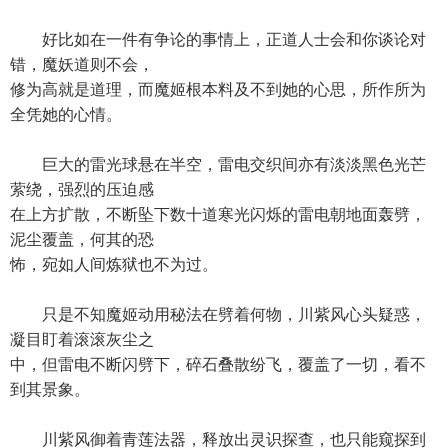
好比如在一件有争论的事情上，正道人士会和你谈论对
错，魔妖道则不会，
修为高就是道理，而魔姬根本料及不到她的心思，所作所为
全凭她的心情。
巨大的雷光球悬在半空，雷电交织间亦有淡淡黑色光芒
萦绕，强烈的压迫感
在上方扩散，不断坠下数十道寒光闪烁的雷电朝地面轰劈，
泥尘覆盖，何其的恐
怖，宛如人间炼狱也不为过。
只是不知魔姬动用秘法在劈着何物，川紫风心头疑惑，
凝目盯着滚滚灰尘之
中，但雷电不断闪劈下，碎石叠散纷飞，覆盖了一切，看不
到其景象。
川紫风御着青莲法器，释放出灵识探查，也只能窥探到