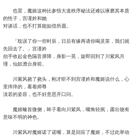
也罢，魔姬这种比参悟大道秩序秘法还难以琢磨其本质
的性子，宫谨妗和她
对谈话，也不打算能如偿所愿。
「耽误了你一些时辰，日后有缘再请你喝灵茶，我们就
先回去了。」宫谨妗
抬手收起金色隔音屏障，身影一晃，旋即回到了川紫风月
瑾，仙奴澹台身前。
川紫风挠了挠头，刚才听不到宫谨妗和魔姬说什么，心
里痒痒的，看着师尊
淡若的姿容，也不好意思开口问。
魔姬螓首微侧，眸子看向川紫风，嘴角轻抿，露出饶有
意味不明的神色。
川紫风对魔姬诺了诺嘴，算是回应了魔姬，不过此举动