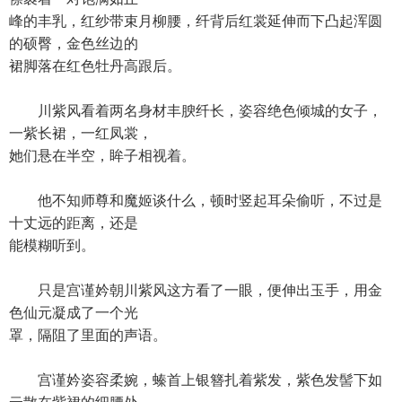
峰的丰乳，红纱带束月柳腰，纤背后红裳延伸而下凸起浑圆
的硕臀，金色丝边的
裙脚落在红色牡丹高跟后。
川紫风看着两名身材丰腴纤长，姿容绝色倾城的女子，
一紫长裙，一红凤裳，
她们悬在半空，眸子相视着。
他不知师尊和魔姬谈什么，顿时竖起耳朵偷听，不过是
十丈远的距离，还是
能模糊听到。
只是宫谨妗朝川紫风这方看了一眼，便伸出玉手，用金
色仙元凝成了一个光
罩，隔阻了里面的声语。
宫谨妗姿容柔婉，螓首上银簪扎着紫发，紫色发髻下如