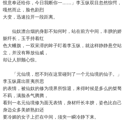
恨意奉还给你，今日我断你一……」李玉纵双目忽然惊愕，
嘎然而止，脸色剧烈
大变，迅速拉开一段距离。
仙奴澹台烟的身影不知何时，站在前方中间，丰腴的娇
躯纤长，玉手持着红
色大幡旗，一双呆滞的眸子盯着李玉纵，就这样静静悬空站
立，并没有释放仙威，
却让人胆颤心惊。
「元仙境，想不到在这里碰到了一个元仙境的仙子。」
李玉纵露出匪夷所思
的表情，被仙奴的修为境界所惊退，来得时候是多么的桀骜
不羁，满脸杀气腾腾，
看到一名元仙境修为面无表情，身材纤长丰腴，姿色比自己
身边众多美娇熟妇还
要冷媚的女子上拦在中间，须臾一瞬冷静下来。