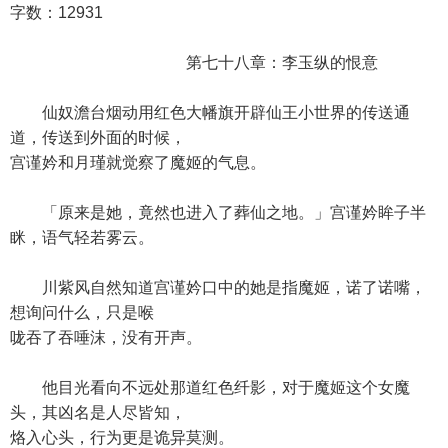
字数：12931
第七十八章：李玉纵的恨意
仙奴澹台烟动用红色大幡旗开辟仙王小世界的传送通
道，传送到外面的时候，
宫谨妗和月瑾就觉察了魔姬的气息。
「原来是她，竟然也进入了葬仙之地。」宫谨妗眸子半
眯，语气轻若雾云。
川紫风自然知道宫谨妗口中的她是指魔姬，诺了诺嘴，
想询问什么，只是喉
咙吞了吞唾沫，没有开声。
他目光看向不远处那道红色纤影，对于魔姬这个女魔
头，其凶名是人尽皆知，
烙入心头，行为更是诡异莫测。