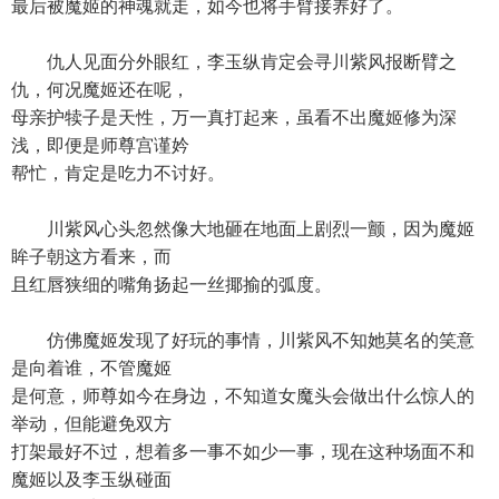
最后被魔姬的神魂就走，如今也将手臂接养好了。
仇人见面分外眼红，李玉纵肯定会寻川紫风报断臂之
仇，何况魔姬还在呢，
母亲护犊子是天性，万一真打起来，虽看不出魔姬修为深
浅，即便是师尊宫谨妗
帮忙，肯定是吃力不讨好。
川紫风心头忽然像大地砸在地面上剧烈一颤，因为魔姬
眸子朝这方看来，而
且红唇狭细的嘴角扬起一丝揶揄的弧度。
仿佛魔姬发现了好玩的事情，川紫风不知她莫名的笑意
是向着谁，不管魔姬
是何意，师尊如今在身边，不知道女魔头会做出什么惊人的
举动，但能避免双方
打架最好不过，想着多一事不如少一事，现在这种场面不和
魔姬以及李玉纵碰面