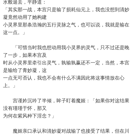
水般退去，平静道：
「其实那一战，本宫只是输了损耗仙元上，我也没想到清妙
凝竟然动用了她构建
小灵界里那条浩瀚的五行灵脉之气，也可以说，我就是输在
这一点。」
「可惜当时我也想动用我小灵界的灵气，只不过还是晚
了一步，如果本宫及
时从小灵界里牵引出灵气，孰输孰赢还不一定，当然，本宫
是输给了青妙凝，这
一点无可否认，我也不会有什么不满因此将这事情放在心
上。」
宫谨妗沉吟了半倾，眸子盯着魔姬：「如果你对这结果
没有瑾瑾于怀，那又
为何在紫风种下淫念？」
魔姬亲口承认和清妙凝对战输了也接受了结果，但在川