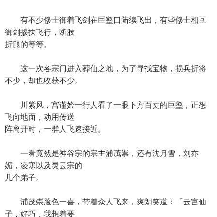
有不少修士御着飞剑在巨壑口陆续飞出，有些修士相互
御剑掺扶飞行，断肢
折腿的等等。
这一次各宗门进入葬仙之地，为了寻找宝物，损兵折将
不少，却也收获不少。
川紫风，宫谨妗一行人看了一眼下方百丈的巨壑，正想
飞向地面，动用传送
阵离开时，一群人飞速接近。
一看竟然是神谷宗的宗主浦茂崇，还有沈月雪，刘亦
媚，凌寒以及灵云宗的
几个弟子。
浦茂崇脸色一喜，带着众人飞来，爽朗笑道：「云宫仙
子，好巧，我想着要