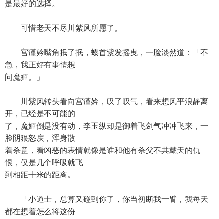
是最好的选择。
可惜老天不尽川紫风所愿了。
宫谨妗嘴角抿了抿，螓首紫发摇曳，一脸淡然道：「不
急，我正好有事情想
问魔姬。」
川紫风转头看向宫谨妗，叹了叹气，看来想风平浪静离
开，已经是不可能的
了，魔姬倒是没有动，李玉纵却是御着飞剑气冲冲飞来，一
脸阴狠怒戻，浑身散
着杀意，看凶恶的表情就像是谁和他有杀父不共戴天的仇
恨，仅是几个呼吸就飞
到相距十米的距离。
「小道士，总算又碰到你了，你当初断我一臂，我每天
都在想着怎么将这份