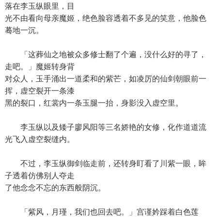
落在李玉纵眼里，目
光不由看向母亲魔姬，绝色脸容透着不多见的笑意，他脸色
蓦地一沉。
「这葬仙之地被众多修士翻了个遍，没什么好的寻了，
走吧。」魔姬转身背
对众人，玉手涌出一道柔和的紫芒，如凌厉的仙剑朝眼前一
挥，虚空裂开一条漆
黑的裂口，红裳内一条玉腿一抬，身影没入虚空里。
李玉纵以及矮子廖风阳等三名娇艳的女修，化作道道流
光飞入虚空裂缝内。
不过，李玉纵御剑临走前，还转身盯看了川紫一眼，眸
子透着仿佛别人夺走
了他念念不忘的东西般阴沉。
「紫风，月瑾，我们也回去吧。」宫谨妗踩着白色莲