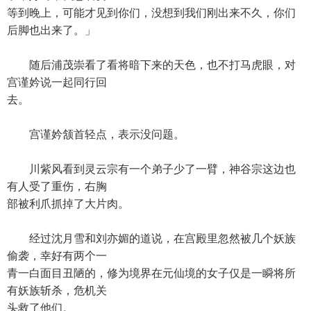
等到晚上，可能才见到你们，没想到我们刚出来不久，你们
后脚也出来了。」
随后浦茂崇看了看将暗下来的天色，也不打马虎眼，对
宫谨妗说一起同行回
去。
宫谨妗颔首轻点，表示没问题。
川紫风看到灵云宗有一个弟子少了一臂，神谷宗这边也
有人受了重伤，右胸
部被利爪抓掉了大片肉。
经过沈月雪和刘亦媚的道说，在宫殿里忽然被几个妖族
偷袭，幸好有两个一
青一白面目丑陋的，修为境界在元仙境的女子仅是一瞬将所
有妖族斩杀，危机关
头救了他们。