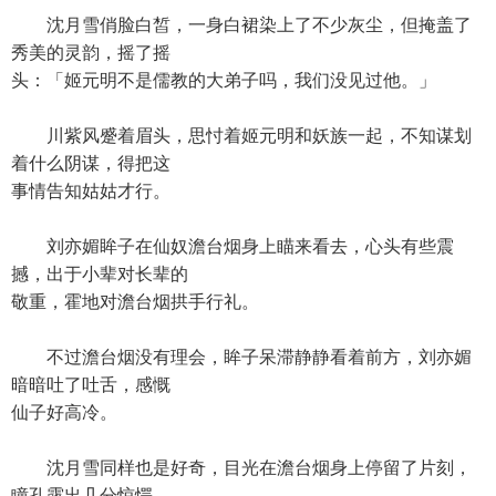
沈月雪俏脸白皙，一身白裙染上了不少灰尘，但掩盖了
秀美的灵韵，摇了摇
头：「姬元明不是儒教的大弟子吗，我们没见过他。」
川紫风蹙着眉头，思忖着姬元明和妖族一起，不知谋划
着什么阴谋，得把这
事情告知姑姑才行。
刘亦媚眸子在仙奴澹台烟身上瞄来看去，心头有些震
撼，出于小辈对长辈的
敬重，霍地对澹台烟拱手行礼。
不过澹台烟没有理会，眸子呆滞静静看着前方，刘亦媚
暗暗吐了吐舌，感慨
仙子好高冷。
沈月雪同样也是好奇，目光在澹台烟身上停留了片刻，
瞳孔露出几分惊愕，