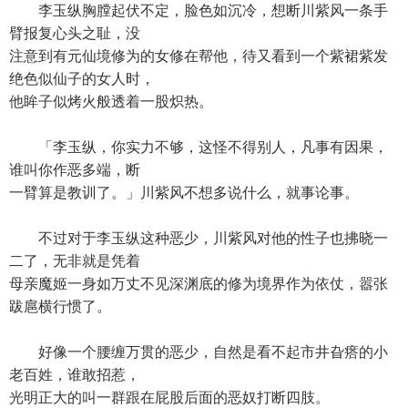
李玉纵胸膛起伏不定，脸色如沉冷，想断川紫风一条手
臂报复心头之耻，没
注意到有元仙境修为的女修在帮他，待又看到一个紫裙紫发
绝色似仙子的女人时，
他眸子似烤火般透着一股炽热。
「李玉纵，你实力不够，这怪不得别人，凡事有因果，
谁叫你作恶多端，断
一臂算是教训了。」川紫风不想多说什么，就事论事。
不过对于李玉纵这种恶少，川紫风对他的性子也拂晓一
二了，无非就是凭着
母亲魔姬一身如万丈不见深渊底的修为境界作为依仗，嚣张
跋扈横行惯了。
好像一个腰缠万贯的恶少，自然是看不起市井旮瘩的小
老百姓，谁敢招惹，
光明正大的叫一群跟在屁股后面的恶奴打断四肢。