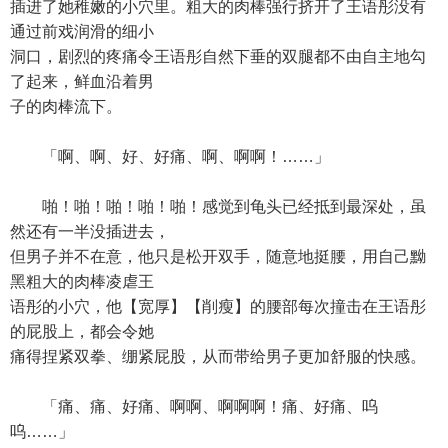
插进了她稚嫩的小穴里。粗大的肉棒强行挤开了王语彤没有
通过前戏润滑的细小
洞口，剧烈的疼痛令王语彤自然下垂的双腿都不由自主地勾
了起来，鲜血沿着男
子的肉棒流下。
「啊、啊、好、好痛、啊、啊啊！……」
啪！啪！啪！啪！啪！感觉到龟头已经抵到最深处，虽
然还有一半没插进去，
但男子并不在意，他只是松开双手，随意地挺腰，用自己黝
黑粗大的肉棒凌虐王
语彤的小穴，他【宽厚】【削瘦】的腰部每次撞击在王语彤
的屁股上，都会令她
痛得捏紧双拳、绷紧屁股，从而带给男子更加舒服的快感。
「痛、痛、好痛、啊啊、啊啊啊！痛、好痛、呜
呜……」