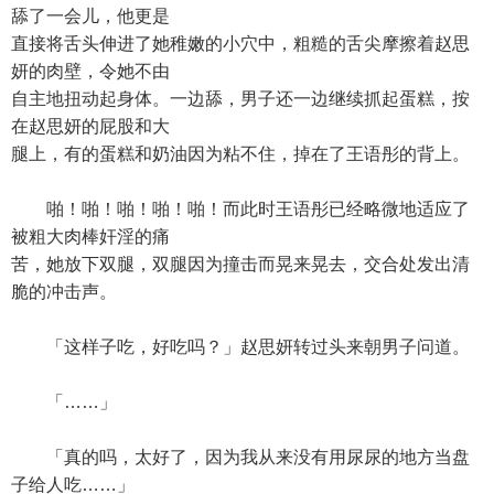
舔了一会儿，他更是
直接将舌头伸进了她稚嫩的小穴中，粗糙的舌尖摩擦着赵思
妍的肉壁，令她不由
自主地扭动起身体。一边舔，男子还一边继续抓起蛋糕，按
在赵思妍的屁股和大
腿上，有的蛋糕和奶油因为粘不住，掉在了王语彤的背上。
啪！啪！啪！啪！啪！而此时王语彤已经略微地适应了
被粗大肉棒奸淫的痛
苦，她放下双腿，双腿因为撞击而晃来晃去，交合处发出清
脆的冲击声。
「这样子吃，好吃吗？」赵思妍转过头来朝男子问道。
「……」
「真的吗，太好了，因为我从来没有用尿尿的地方当盘
子给人吃……」