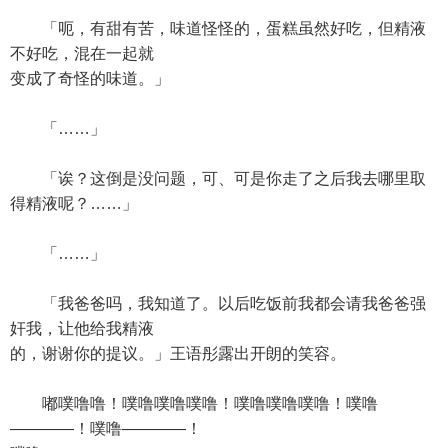
「呃，有甜有苦，味道怪怪的，蛋糕虽然好吃，但精液
不好吃，混在一起就
变成了奇怪的味道。」
「……」
「诶？这倒是没问题，可、可是你走了之后我去哪里取
得精液呢？……」
「……」
「我爸爸吗，我知道了。以后吃饭前我都会请我爸爸强
奸我，让他给我精液
的，谢谢你的提议。」王语彤露出开朗的笑容。
嘟噗噜噜！噗噜噗噜噗噜！噗噜噗噜噗噜！噗噜
————！噗噜————！