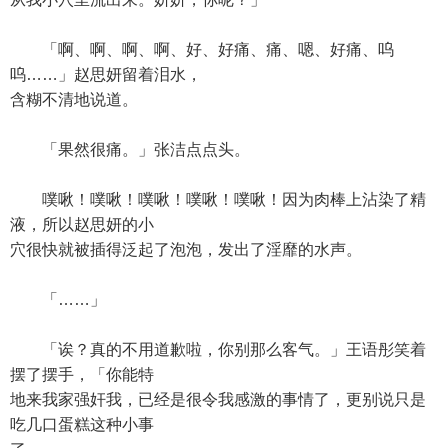
「啊、啊、啊、啊、好、好痛、痛、嗯、好痛、呜
呜……」赵思妍留着泪水，
含糊不清地说道。
「果然很痛。」张洁点点头。
噗啾！噗啾！噗啾！噗啾！噗啾！因为肉棒上沾染了精
液，所以赵思妍的小
穴很快就被插得泛起了泡泡，发出了淫靡的水声。
「……」
「诶？真的不用道歉啦，你别那么客气。」王语彤笑着
摆了摆手，「你能特
地来我家强奸我，已经是很令我感激的事情了，更别说只是
吃几口蛋糕这种小事