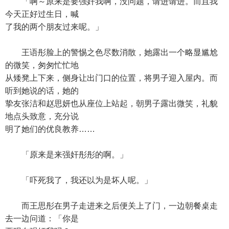
「啊～原来是要强奸我啊，没问题，请进请进。而且我
今天正好过生日，喊
了我的两个朋友过来呢。」
王语彤脸上的警惕之色尽数消散，她露出一个略显尴尬
的微笑，匆匆忙忙地
从矮凳上下来，侧身让出门口的位置，将男子迎入屋内。而
听到她说的话，她的
挚友张洁和赵思妍也从座位上站起，朝男子露出微笑，礼貌
地点头致意，充分说
明了她们的优良教养……
「原来是来强奸彤彤的啊。」
「吓死我了，我还以为是坏人呢。」
而王思彤在男子走进来之后便关上了门，一边朝餐桌走
去一边问道：「你是