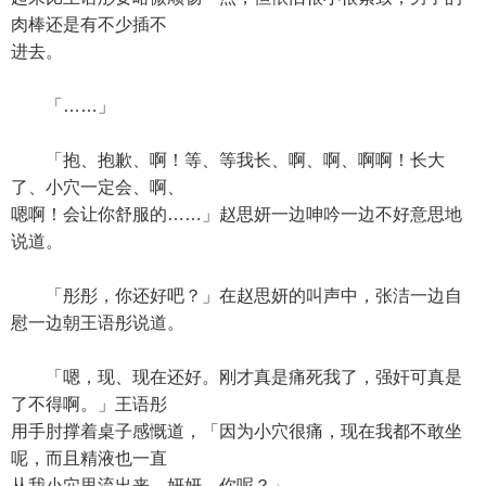
肉棒还是有不少插不
进去。
「……」
「抱、抱歉、啊！等、等我长、啊、啊、啊啊！长大
了、小穴一定会、啊、
嗯啊！会让你舒服的……」赵思妍一边呻吟一边不好意思地
说道。
「彤彤，你还好吧？」在赵思妍的叫声中，张洁一边自
慰一边朝王语彤说道。
「嗯，现、现在还好。刚才真是痛死我了，强奸可真是
了不得啊。」王语彤
用手肘撑着桌子感慨道，「因为小穴很痛，现在我都不敢坐
呢，而且精液也一直
从我小穴里流出来。妍妍，你呢？」