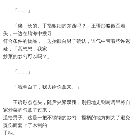
「……」
「诶，长的、手指粗细的东西吗？」王语彤略微歪着
头，一边在脑海中搜寻
符合条件的物品，一边抬眼向男子确认，语气中带着些许迟
疑，「我想想，我家
炒菜的炒勺可以吗？」
「……」
「我明白了，我去给你拿来。」
王语彤点点头，随后夹紧双腿，别扭地走到厨房里将自
家炒菜的勺拿了过来，
递给男子。这是一把不锈钢的炒勺，握柄的地方则为了避免
烫伤而套上了木制的
手柄。