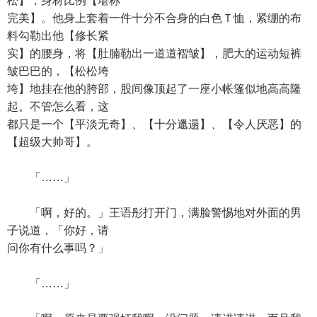
松】，身材比例【堪称
完美】。他身上套着一件十分不合身的白色Ｔ恤，紧绷的布
料勾勒出他【修长紧
实】的腰身，将【肚腩勒出一道道褶皱】，肥大的运动短裤
皱巴巴的，【松松垮
垮】地挂在他的胯部，股间像顶起了一座小帐篷似地高高隆
起。不管怎么看，这
都只是一个【平淡无奇】、【十分邋遢】、【令人厌恶】的
【超级大帅哥】。
「……」
「啊，好的。」王语彤打开门，满脸警惕地对外面的男
子说道，「你好，请
问你有什么事吗？」
「……」