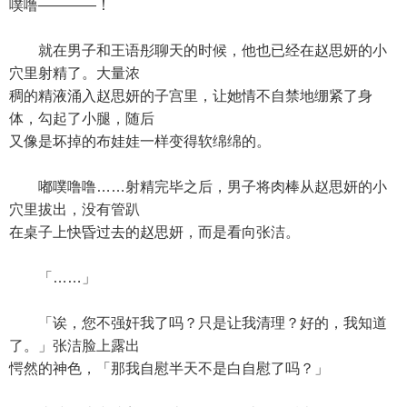
噗噜————！
就在男子和王语彤聊天的时候，他也已经在赵思妍的小
穴里射精了。大量浓
稠的精液涌入赵思妍的子宫里，让她情不自禁地绷紧了身
体，勾起了小腿，随后
又像是坏掉的布娃娃一样变得软绵绵的。
嘟噗噜噜……射精完毕之后，男子将肉棒从赵思妍的小
穴里拔出，没有管趴
在桌子上快昏过去的赵思妍，而是看向张洁。
「……」
「诶，您不强奸我了吗？只是让我清理？好的，我知道
了。」张洁脸上露出
愕然的神色，「那我自慰半天不是白自慰了吗？」