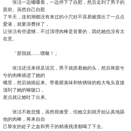
张洁一边嘟囔着，一边停下了自慰，然后走到了男子的
面前。虽然自己自慰
了半天，连初潮都没有来过的小穴好不容易被摸出了一点点
爱液，就要浪费掉了，
让张洁有些遗憾，不过清理肉棒是首要的，因此她也没有太
在意。
「那我就……噗啾！」
张洁还没来得及说完，男子就抓着她的头，然后将脏兮
兮的肉棒插进了她的
嘴里，然后抽插起来。带着腥臭味和铁锈味的粗大龟头直接
顶到了她的喉咙口，
差点就让她吐了出来。
张洁不敢怠慢，虽然很难受，但她立刻就开始认真地舔
他的肉棒，将来自自
己挚友的处子之血和男子的精液残渣都喝了下去。