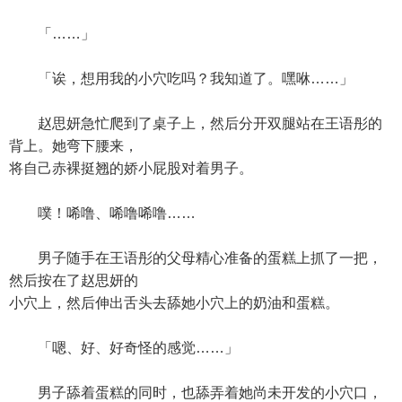
「……」
「诶，想用我的小穴吃吗？我知道了。嘿咻……」
赵思妍急忙爬到了桌子上，然后分开双腿站在王语彤的
背上。她弯下腰来，
将自己赤裸挺翘的娇小屁股对着男子。
噗！唏噜、唏噜唏噜……
男子随手在王语彤的父母精心准备的蛋糕上抓了一把，
然后按在了赵思妍的
小穴上，然后伸出舌头去舔她小穴上的奶油和蛋糕。
「嗯、好、好奇怪的感觉……」
男子舔着蛋糕的同时，也舔弄着她尚未开发的小穴口，