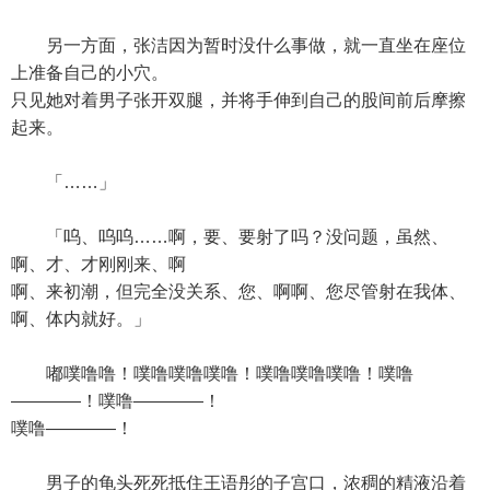
另一方面，张洁因为暂时没什么事做，就一直坐在座位
上准备自己的小穴。
只见她对着男子张开双腿，并将手伸到自己的股间前后摩擦
起来。
「……」
「呜、呜呜……啊，要、要射了吗？没问题，虽然、
啊、才、才刚刚来、啊
啊、来初潮，但完全没关系、您、啊啊、您尽管射在我体、
啊、体内就好。」
嘟噗噜噜！噗噜噗噜噗噜！噗噜噗噜噗噜！噗噜
————！噗噜————！
噗噜————！
男子的龟头死死抵住王语彤的子宫口，浓稠的精液沿着