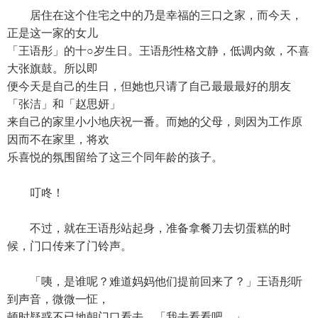
居住在这个住宅之中的乃是幸福的三口之家，而今天，
正是这一家的女儿
「王语彤」的十○岁生日。王语彤性格文静，低调内敛，不喜
大张旗鼓。所以即
便今天是自己的生日，但她也只请了自己最最最好的朋友
「张洁」和「赵思妍」
来自己的家里小小地庆祝一番。而她的父母，则因为工作原
因而不在家里，将欢
乐喜悦的氛围留给了这三个同年龄的孩子。
叮咚！
不过，就在王语彤站起身，准备拿餐刀去切蛋糕的时
候，门口传来了门铃声。
「咦，是谁呢？难道妈妈他们提前回来了？」王语彤听
到声音，微微一怔，
顿时疑惑不已地朝门口看去，「我去看看吧。」