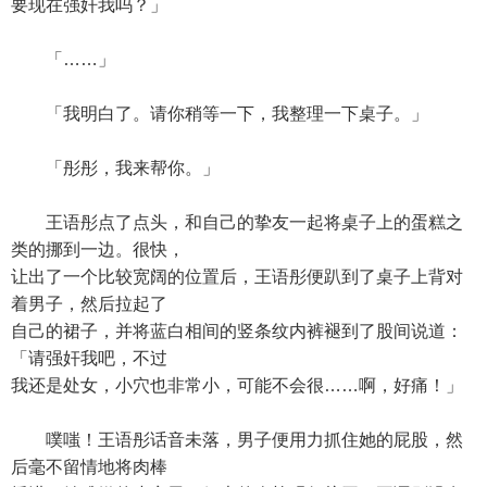
要现在强奸我吗？」
「……」
「我明白了。请你稍等一下，我整理一下桌子。」
「彤彤，我来帮你。」
王语彤点了点头，和自己的挚友一起将桌子上的蛋糕之
类的挪到一边。很快，
让出了一个比较宽阔的位置后，王语彤便趴到了桌子上背对
着男子，然后拉起了
自己的裙子，并将蓝白相间的竖条纹内裤褪到了股间说道：
「请强奸我吧，不过
我还是处女，小穴也非常小，可能不会很……啊，好痛！」
噗嗤！王语彤话音未落，男子便用力抓住她的屁股，然
后毫不留情地将肉棒