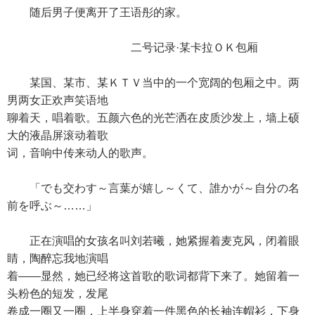
随后男子便离开了王语彤的家。
二号记录·某卡拉ＯＫ包厢
某国、某市、某ＫＴＶ当中的一个宽阔的包厢之中。两
男两女正欢声笑语地
聊着天，唱着歌。五颜六色的光芒洒在皮质沙发上，墙上硕
大的液晶屏滚动着歌
词，音响中传来动人的歌声。
「でも交わす～言葉が嬉し～くて、誰かが～自分の名
前を呼ぶ～……」
正在演唱的女孩名叫刘若曦，她紧握着麦克风，闭着眼
睛，陶醉忘我地演唱
着——显然，她已经将这首歌的歌词都背下来了。她留着一
头粉色的短发，发尾
卷成一圈又一圈，上半身穿着一件黑色的长袖连帽衫，下身