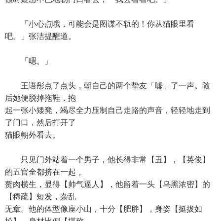
「小心点哦，可能会是图谋不轨的！你从猫眼里看
吧。」张洁提醒道。
「嗯。」
王语彤点了点头，朝自己的两个挚友「嘘」了一声。随
后她便脱掉拖鞋，抱
起一张小矮凳，竭尽全力压制自己走路的声音，轻轻地走到
了门口，然后打开了
猫眼朝外看去。
只见门外站着一个男子，他长得非常【丑】，【英俊】
的五官全都挤在一起，
赘肉横生，显得【帅气逼人】，他留着一头【乌黑浓密】的
【稀疏】短发，杂乱
无章。他的体型像座小山，十分【肥胖】，身姿【挺拔如