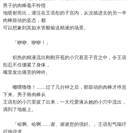
男子的肉棒毫不怜惜
地喷射而出，灌注在王语彤的子宫内，从没插进去的另一半
肉棒鼓动的姿态，都
可以想象到其如水管般输送精液的场景。
「咿咿、咿咿！」
炽热的精液流出刚刚开苞的小穴甚至子宫之中，令王语
彤忍不住绷紧了身体，
嘴里发出痛苦的呻吟。
嘟噗噜噜！……过了几分钟之后，那鼓动的肉棒才停息
下来。男子将肉棒从
王语彤的小穴里拔了出来，一大坨爱液从她的小穴中流出，
滴到了地板上。
「哈啊、哈啊……谢、谢谢您的强奸。」王语彤气喘吁
吁地说道。