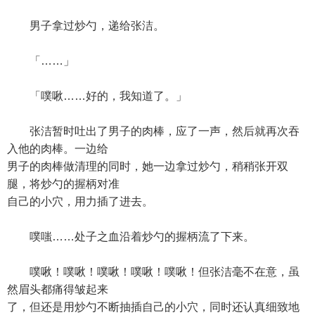
男子拿过炒勺，递给张洁。
「……」
「噗啾……好的，我知道了。」
张洁暂时吐出了男子的肉棒，应了一声，然后就再次吞
入他的肉棒。一边给
男子的肉棒做清理的同时，她一边拿过炒勺，稍稍张开双
腿，将炒勺的握柄对准
自己的小穴，用力插了进去。
噗嗤……处子之血沿着炒勺的握柄流了下来。
噗啾！噗啾！噗啾！噗啾！噗啾！但张洁毫不在意，虽
然眉头都痛得皱起来
了，但还是用炒勺不断抽插自己的小穴，同时还认真细致地