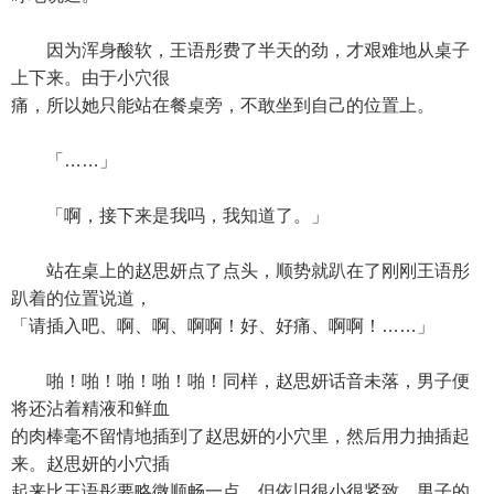
因为浑身酸软，王语彤费了半天的劲，才艰难地从桌子
上下来。由于小穴很
痛，所以她只能站在餐桌旁，不敢坐到自己的位置上。
「……」
「啊，接下来是我吗，我知道了。」
站在桌上的赵思妍点了点头，顺势就趴在了刚刚王语彤
趴着的位置说道，
「请插入吧、啊、啊、啊啊！好、好痛、啊啊！……」
啪！啪！啪！啪！啪！同样，赵思妍话音未落，男子便
将还沾着精液和鲜血
的肉棒毫不留情地插到了赵思妍的小穴里，然后用力抽插起
来。赵思妍的小穴插
起来比王语彤要略微顺畅一点，但依旧很小很紧致，男子的