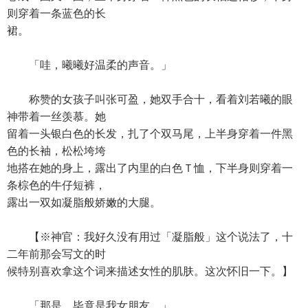
则穿着一条蓝色的长
裙。
「哇，曦曦好温柔的声音。」
称赞的女孩子叫张可盈，她双手合十，看着刘若曦的眼
神带着一丝羡慕。她
留着一头银白色的长发，扎了个双马尾，上半身穿着一件黑
色的长袖，松松垮垮
地搭在她的身上，露出了内里的白色Ｔ恤，下半身则穿着一
条棕色的牛仔短裤，
露出一双如凝脂般娇嫩的大腿。
【※神官：我好久没有用过「凝脂般」这个说法了，十
二年前那会写文的时
候特别喜欢拿这个词来描述女性的肌肤。这次怀旧一下。】
「那是，毕竟是我女朋友。」