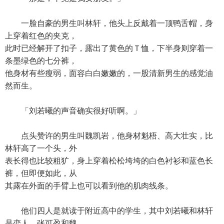
一脸自豪的男生叫林轩，他头上反戴着一顶鸭舌帽，身
上穿着红色的夹克，
此时已经解开了扣子，露出了黄色的Ｔ恤，下半身则穿着一
条墨绿色的七分裤，
他身材有些瘦弱，面容白白嫩嫩的，一股清新男生的感觉油
然而生。
「刘若曦的声音确实很好听啊。」
点头赞许的男生叫魏凯岩，他身材魁梧、高大壮实，比
林轩高了一个头，外
表长得也比较粗犷，身上穿着松松垮垮的白色衬衫和蓝色长
裤，但即便如此，从
其露在外面的手臂上也可以看到他的肌肉线条。
他们四人是就读于附近高中的学生，其中刘若曦和林轩
是恋人，张可盈和魏