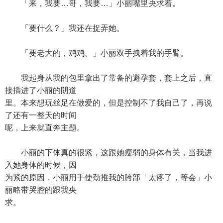
「来，我要…哥，我要…」小丽嘴里央求着。
「要什么？」我还在捉弄她。
「要老大的，鸡鸡。」小丽双手拽着我的手臂。
我起身从我的包里拿出了常备的避孕套，套上之后，直
接插进了小丽的阴道
里。本来想玩丝足在做爱的，但是控制不了我自己了，再说
了还有一整天的时间
呢，上来就直奔主题。
小丽的下体真的很紧，这跟她瘦弱的身体有关，当我进
入她身体的时候，因
为紧的原因，小丽用手使劲推我的胯部「太疼了，等会」小
丽略带哭腔的跟我央
求。