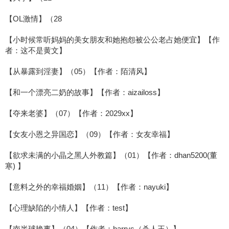
【OL激情】（28
【小时候常听妈妈的美女朋友和她抱怨被公公老占她便宜】【作
者：这不是黄文】
【从暴露到淫妻】（05）【作者：陌清风】
【和一个漂亮二奶的故事】【作者：aizailoss】
【夺来老婆】（07）【作者：2029xx】
【女友小恩之异国恋】（09）【作者：女友幸福】
【欲求未满的小晶之黑人外教篇】（01）【作者：dhan5200(董
寒) 】
【意料之外的幸福婚姻】（11）【作者：nayuki】
【心理缺陷的小情人】【作者：test】
【南半球艳事】（04）【作者：harrys（杀人王）】