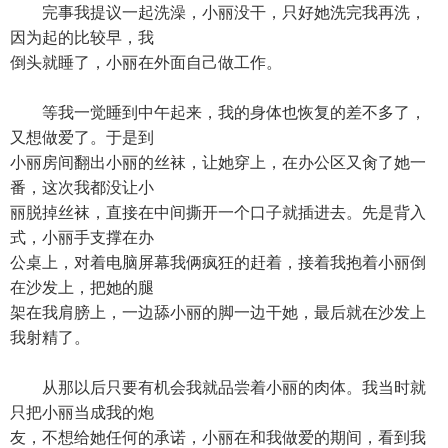
完事我提议一起洗澡，小丽没干，只好她洗完我再洗，
因为起的比较早，我
倒头就睡了，小丽在外面自己做工作。
等我一觉睡到中午起来，我的身体也恢复的差不多了，
又想做爱了。于是到
小丽房间翻出小丽的丝袜，让她穿上，在办公区又肏了她一
番，这次我都没让小
丽脱掉丝袜，直接在中间撕开一个口子就插进去。先是背入
式，小丽手支撑在办
公桌上，对着电脑屏幕我俩疯狂的赶着，接着我抱着小丽倒
在沙发上，把她的腿
架在我肩膀上，一边舔小丽的脚一边干她，最后就在沙发上
我射精了。
从那以后只要有机会我就品尝着小丽的肉体。我当时就
只把小丽当成我的炮
友，不想给她任何的承诺，小丽在和我做爱的期间，看到我