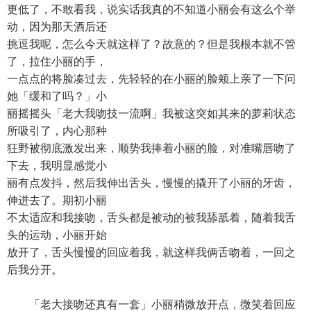
更低了，不敢看我，说实话我真的不知道小丽会有这么个举
动，因为那天酒后还
挑逗我呢，怎么今天就这样了？故意的？但是我根本就不管
了，拉住小丽的手，
一点点的将脸凑过去，先轻轻的在小丽的脸颊上亲了一下问
她「缓和了吗？」小
丽摇摇头「老大我吻技一流啊」我被这突如其来的萝莉状态
所吸引了，内心那种
狂野被彻底激发出来，顺势我捧着小丽的脸，对准嘴唇吻了
下去，我明显感觉小
丽有点发抖，然后我伸出舌头，慢慢的撬开了小丽的牙齿，
伸进去了。期初小丽
不太适应和我接吻，舌头都是被动的被我舔舐着，随着我舌
头的运动，小丽开始
放开了，舌头慢慢的回应着我，就这样我俩舌吻着，一回之
后我分开。
「老大接吻还真有一套」小丽稍微放开点，微笑着回应