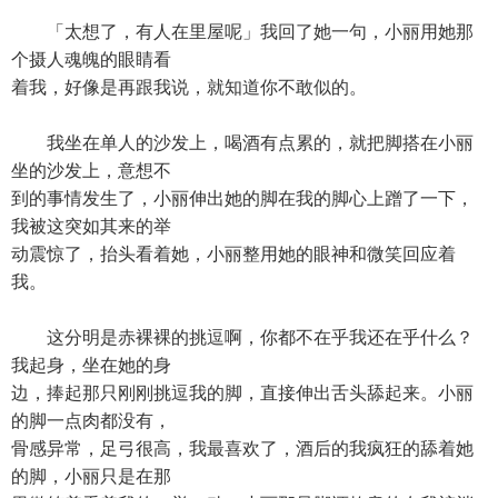
「太想了，有人在里屋呢」我回了她一句，小丽用她那
个摄人魂魄的眼睛看
着我，好像是再跟我说，就知道你不敢似的。
我坐在单人的沙发上，喝酒有点累的，就把脚搭在小丽
坐的沙发上，意想不
到的事情发生了，小丽伸出她的脚在我的脚心上蹭了一下，
我被这突如其来的举
动震惊了，抬头看着她，小丽整用她的眼神和微笑回应着
我。
这分明是赤裸裸的挑逗啊，你都不在乎我还在乎什么？
我起身，坐在她的身
边，捧起那只刚刚挑逗我的脚，直接伸出舌头舔起来。小丽
的脚一点肉都没有，
骨感异常，足弓很高，我最喜欢了，酒后的我疯狂的舔着她
的脚，小丽只是在那