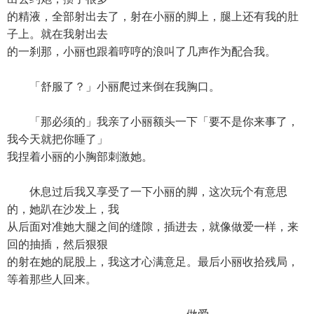
的精液，全部射出去了，射在小丽的脚上，腿上还有我的肚
子上。就在我射出去
的一刹那，小丽也跟着哼哼的浪叫了几声作为配合我。
「舒服了？」小丽爬过来倒在我胸口。
「那必须的」我亲了小丽额头一下「要不是你来事了，
我今天就把你睡了」
我捏着小丽的小胸部刺激她。
休息过后我又享受了一下小丽的脚，这次玩个有意思
的，她趴在沙发上，我
从后面对准她大腿之间的缝隙，插进去，就像做爱一样，来
回的抽插，然后狠狠
的射在她的屁股上，我这才心满意足。最后小丽收拾残局，
等着那些人回来。