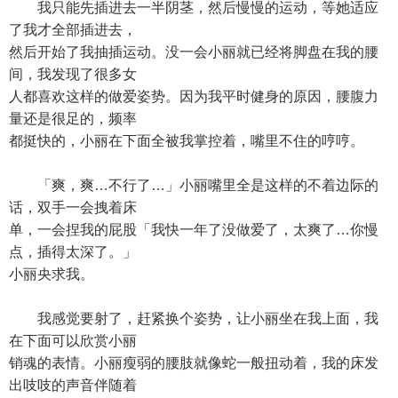
我只能先插进去一半阴茎，然后慢慢的运动，等她适应
了我才全部插进去，
然后开始了我抽插运动。没一会小丽就已经将脚盘在我的腰
间，我发现了很多女
人都喜欢这样的做爱姿势。因为我平时健身的原因，腰腹力
量还是很足的，频率
都挺快的，小丽在下面全被我掌控着，嘴里不住的哼哼。
「爽，爽…不行了…」小丽嘴里全是这样的不着边际的
话，双手一会拽着床
单，一会捏我的屁股「我快一年了没做爱了，太爽了…你慢
点，插得太深了。」
小丽央求我。
我感觉要射了，赶紧换个姿势，让小丽坐在我上面，我
在下面可以欣赏小丽
销魂的表情。小丽瘦弱的腰肢就像蛇一般扭动着，我的床发
出吱吱的声音伴随着