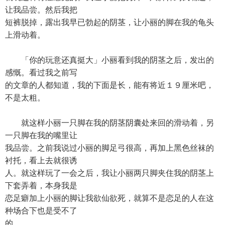
让我品尝。然后我把
短裤脱掉，露出我早已勃起的阴茎，让小丽的脚在我的龟头
上滑动着。
「你的玩意还真挺大」小丽看到我的阴茎之后，发出的
感慨。看过我之前写
的文章的人都知道，我的下面是长，能有将近１９厘米吧，
不是太粗。
就这样小丽一只脚在我的阴茎阴囊处来回的滑动着，另
一只脚在我的嘴里让
我品尝。之前我说过小丽的脚足弓很高，再加上黑色丝袜的
衬托，看上去就很诱
人。就这样玩了一会之后，我让小丽两只脚夹住我的阴茎上
下套弄着，本身我是
恋足癖加上小丽的脚让我欲仙欲死，就算不是恋足的人在这
种场合下也是受不了
的。