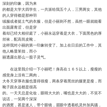
深刻的印象，因为来
的都是大学大四学生，一共派给我五个人，三男两女，其他
的人穿得都是那种羽
绒服或者挺土气的衣服，但是小丽则不然，虽然一眼就能看
出面露青涩，但是穿
着却已经大相径庭了，小丽永远穿着是大衣，下面黑色的厚
丝袜，配高筒皮靴，
这样我对小丽的第一印象转变了。加上在日后的工作中，其
他人略显笨拙，而小
丽透露出那么一股子灵气。
在这里我介绍一下小丽吧！身高在１６５以上，瘦瘦的
感觉身上没有二两肉，
大冬天穿厚衣服也显得很瘦，两条穿着黑丝的腿更是瘦，而
靴子跟永远都是很高
的。一天天总是化妆，眼睛大大的，嘴也是大大的，不笑不
说话，一笑两个深深
的酒窝，甚是迷人，带个眼镜，眉眼中透着机灵外加风骚，