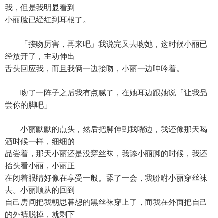
我，但是我明显看到
小丽脸已经红到耳根了。
「接吻厉害，再来吧」我说完又去吻她，这时候小丽已
经放开了，主动伸出
舌头回应我，而且我俩一边接吻，小丽一边呻吟着。
吻了一阵子之后我有点腻了，在她耳边跟她说「让我品
尝你的脚吧」
小丽默默的点头，然后把脚伸到我嘴边，我还像那天喝
酒时候一样，细细的
品尝着，那天小丽还是没穿丝袜，我舔小丽脚的时候，我还
抬头看小丽，小丽正
在闭着眼睛好像在享受一般。舔了一会，我吩咐小丽穿丝袜
去。小丽顺从的回到
自己房间把我朝思暮想的黑丝袜穿上了，而我在外面把自己
的外裤脱掉，就剩下