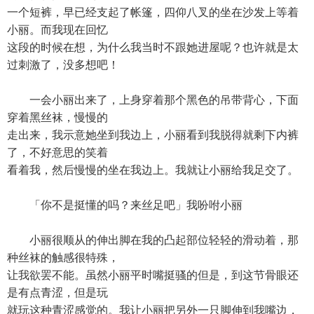
一个短裤，早已经支起了帐篷，四仰八叉的坐在沙发上等着
小丽。而我现在回忆
这段的时候在想，为什么我当时不跟她进屋呢？也许就是太
过刺激了，没多想吧！
一会小丽出来了，上身穿着那个黑色的吊带背心，下面
穿着黑丝袜，慢慢的
走出来，我示意她坐到我边上，小丽看到我脱得就剩下内裤
了，不好意思的笑着
看着我，然后慢慢的坐在我边上。我就让小丽给我足交了。
「你不是挺懂的吗？来丝足吧」我吩咐小丽
小丽很顺从的伸出脚在我的凸起部位轻轻的滑动着，那
种丝袜的触感很特殊，
让我欲罢不能。虽然小丽平时嘴挺骚的但是，到这节骨眼还
是有点青涩，但是玩
就玩这种青涩感觉的。我让小丽把另外一只脚伸到我嘴边，