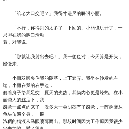
「给老大口交吧？」我得寸进尺的吩咐小丽。
「不行，你得到的太多了，下回的」小丽也玩开了，一
只脚在我的胸口滑动
着，对我说。
「那就让我射出去吧！」我一想也对，今天算是开头，
慢慢来。
小丽双脚夹住我的阴茎，上下套弄。我坐在沙发的左
端，小丽在我的右手边，
侧着身子给我足交，夏天的炎热，我俩内心更是燥热。在小
丽诱人的丝足下，我
感觉一点点的来了，没多大一会阴茎有了感觉，一阵酥麻从
龟头传遍全身，一股
浓稠的精液从马眼喷薄而出。那段时间因为工作原因我很少
出去约炮，攒了很多