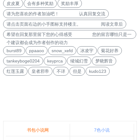
皮皮夏
会有多种奖励
奖励丰厚
请为您喜欢的作者加油吧！ 认真回复交流
请点击页面右边的小手图标支持楼主。 阅读文章后
希望在回复那里留下您的心得感受 您的留言哪怕只是一
个建议都会成为作者创作的动力
burst89
ppaaoo
snow_xefd
冰凌宇
菊花好养
tankeyboge0204
keyprca
绫城幻雪
梦晓辉音
红莲玉露
皇者邪帝
不详
但是
kudo123
书包小说网
7色小说