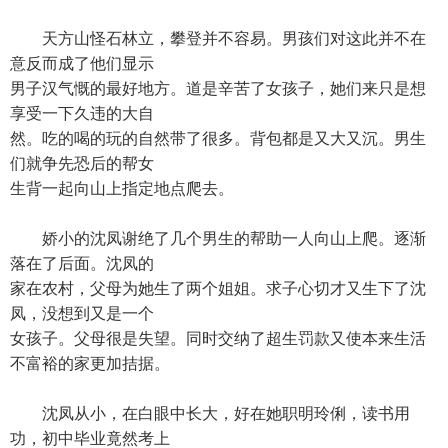
天方山怪石林立，攀登并不容易。男孩们对这此并不在
意反而成了他们显示
男子汉气慨的最好地方。道是辛苦了女孩子，她们来只是想
享受一下久违的大自
然。吃的喝的玩的自然带了很多。背包都是又大又沉。男生
们就争先恐后的帮女
生背一起向山上指定地点爬去。
娇小的沈凤谢绝了几个男生的帮助一人向山上爬。逐渐
落在了后面。沈凤的
家在农村，父母为她生了两个姐姐。求子心切才又生下了沈
凤，没想到又是一个
女孩子。父母很是失望。同时交纳了超生罚款又使本来生活
不富裕的家更加拮据。
沈凤从小，在白眼中长大，好在她职明玲俐，读书用
功，初中毕业竟然考上