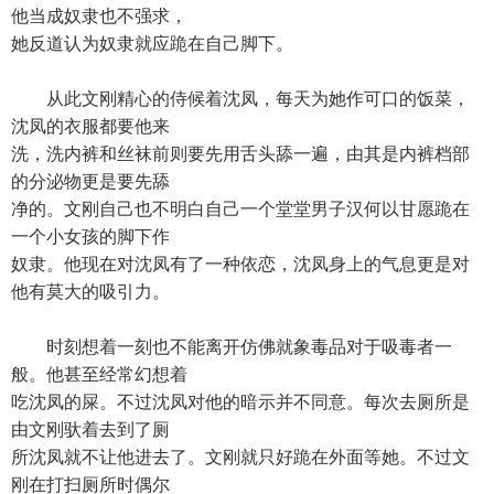
他当成奴隶也不强求，
她反道认为奴隶就应跪在自己脚下。
从此文刚精心的侍候着沈凤，每天为她作可口的饭菜，
沈凤的衣服都要他来
洗，洗内裤和丝袜前则要先用舌头舔一遍，由其是内裤档部
的分泌物更是要先舔
净的。文刚自己也不明白自己一个堂堂男子汉何以甘愿跪在
一个小女孩的脚下作
奴隶。他现在对沈凤有了一种依恋，沈凤身上的气息更是对
他有莫大的吸引力。
时刻想着一刻也不能离开仿佛就象毒品对于吸毒者一
般。他甚至经常幻想着
吃沈凤的屎。不过沈凤对他的暗示并不同意。每次去厕所是
由文刚驮着去到了厕
所沈凤就不让他进去了。文刚就只好跪在外面等她。不过文
刚在打扫厕所时偶尔