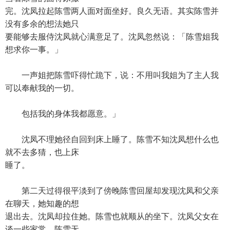
完。沈凤拉起陈雪两人面对面坐好。良久无语。其实陈雪并
没有多余的想法她只
要能够去服侍沈凤就心满意足了。沈凤忽然说：「陈雪姐我
想求你一事。」
一声姐把陈雪吓得忙跪下，说：不用叫我姐为了主人我
可以奉献我的一切。
包括我的身体我都愿意。」
沈凤不理她径自回到床上睡了。陈雪不知沈凤想什么也
就不去多猜，也上床
睡了。
第二天过得很平淡到了傍晚陈雪回屋却发现沈凤和父亲
在聊天，她知趣的想
退出去。沈凤却拉住她。陈雪也就顺从的坐下。沈凤父女在
谈一些家常。陈雪无