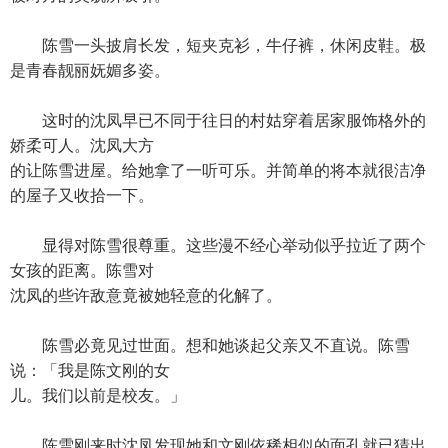
陈雪一头披肩长发，短夹克衫，牛仔裤，休闲皮鞋。极
是青春靓丽妩媚多姿。
这时的沈凤早已不同于往日的村姑穿着居家服饰格外的
娇柔可人。沈凤大方
的让陈雪进屋。给她拿了一听可乐。并简单的将本就很洁净
的屋子又收拾一下。
显得对陈雪很尊重。这些漫不经心举动似乎拉近了两个
女孩的距离。陈雪对
沈凤的些许敌意竟被她轻意的化解了。
陈雪必竟见过世面。想和她谈起父亲又不直说。陈雪
说：「我是陈文刚的女
儿。我们以前是校友。」
陈雪刚来时沈凤发现她和文刚依稀相似的面孔就已猜出