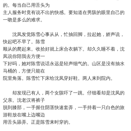
的。每当自己用舌头为
主人服务时竟有说不出的快感。要知道在男陔的眼里自己的
一吻是多么的难求。
沈凤发觉陈雪心事从从，忙抽回脚，拉起她，娇声说，
快起吧不早了。陈雪
顺从的爬起来。收拾好就上床合衣躺下。却久久睡不着，沈
凤说你陪我去方便一
下好吗，她对陈雪说话永远是轻声细气的。山区是没有抽水
马桶的，方便只能在
院里角落。陈雪忙下床给沈凤穿好鞋。两人来到院内。
却发现已有人，两个女陔吓了一跳。仔细看却是沈凤的
父亲。沈老汉将裤子
脱到膝部，一手握住阴茎快速套弄，一手持着一只白色的旅
游鞋放在嘴上边嘴边
用舌头舔弄。正是陈雪来时穿的。