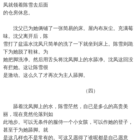
凤就领着陈雪去后面
的仓房休息。
沈父已为她俩铺了一张简易的床。屋内布灰尘。充满莓
味。沈父离开后，陈
雪打了盆温水沈凤只简单的洗了一下就坐到床上。陈雪则跪
下为她脱了鞋袜。为
她把脚洗净。然后用舌头将沈凤脚上的水舔净。沈凤这回没
有拦她。这让陈雪很
是激动。这么久了才再次为主人舔脚。
（四）
舔着沈凤脚上的水，陈雪茫然，自已是多么的高贵美
丽，现在竟然伦落到如
此地步。可以无条件的服侍一个小女陔，可以作她的登子，
甚至于为她舔脚。就
是这几样也不是常有的。可这又愿得了谁呢都是自己愿意