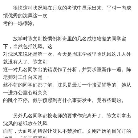
很快这种状况就在月底的考试中显示出来。平时一向成
绩优秀的沈凤这一次
考的一塌糊涂。
放学时陈文刚按惯例将班里的几名成绩较差的同学留
下，当然包括沈凤。这
对沈凤来说还是第一次。今天是周末学校里除沈凤这几人外
就没有人了。陈文刚
逐一对几名同学出的错误作了分析，并要求重新作一遍。陈
老师对工作向来是一
丝不苟的同学们都了解。沈凤是最后一个接受辅导的。她从
一进办公室心就突突
的跳个不停。似乎预感到有什么事要发生。竟有些期盼。
另外几名同学都按老师的要求作完离开了。陈文刚拿出
沈凤的卷纸放在沈凤
面前，大面积的错误让沈凤不禁脸红。文刚严历的目光盯的