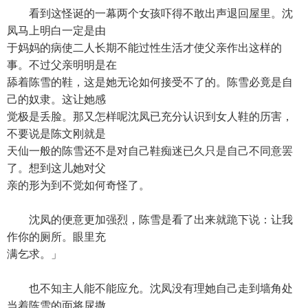
看到这怪诞的一幕两个女孩吓得不敢出声退回屋里。沈
凤马上明白一定是由
于妈妈的病使二人长期不能过性生活才使父亲作出这样的
事。不过父亲明明是在
舔着陈雪的鞋，这是她无论如何接受不了的。陈雪必竟是自
己的奴隶。这让她感
觉极是丢脸。那又怎样呢沈凤已充分认识到女人鞋的历害，
不要说是陈文刚就是
天仙一般的陈雪还不是对自己鞋痴迷已久只是自己不同意罢
了。想到这儿她对父
亲的形为到不觉如何奇怪了。
沈凤的便意更加强烈，陈雪是看了出来就跪下说：让我
作你的厕所。眼里充
满乞求。」
也不知主人能不能应允。沈凤没有理她自己走到墙角处
当着陈雪的面将尿撒