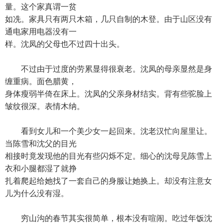
量。这个家真谓一贫
如冼。家具只有两只木箱，几只自制的木登。由于山区没有
通电家用电器没有一
样。沈凤的父母也不过四十出头。
不过由于过度的劳累显得很衰老。沈凤的母亲显然是身
缠重病。面色腊黄，
身体瘦弱半倚在床上。沈凤的父亲身材结实。背有些驼脸上
皱纹很深。表情木纳。
看到女儿和一个美少女一起回来。沈老汉忙向屋里让。
当陈雪和沈父的目光
相接时竟发现他的目光有些闪烁不定。细心的沈母见陈雪上
衣和小腿都湿了就挣
扎着爬起给她找了一套自己的身服让她换上。却没有注意女
儿为什么没有湿。
穷山沟的春节其实很简单，根本没有喧闹。吃过年饭沈