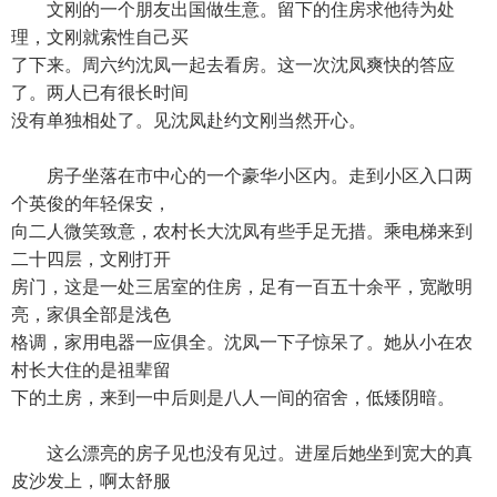
文刚的一个朋友出国做生意。留下的住房求他待为处
理，文刚就索性自己买
了下来。周六约沈凤一起去看房。这一次沈凤爽快的答应
了。两人已有很长时间
没有单独相处了。见沈凤赴约文刚当然开心。
房子坐落在市中心的一个豪华小区内。走到小区入口两
个英俊的年轻保安，
向二人微笑致意，农村长大沈凤有些手足无措。乘电梯来到
二十四层，文刚打开
房门，这是一处三居室的住房，足有一百五十余平，宽敞明
亮，家俱全部是浅色
格调，家用电器一应俱全。沈凤一下子惊呆了。她从小在农
村长大住的是祖辈留
下的土房，来到一中后则是八人一间的宿舍，低矮阴暗。
这么漂亮的房子见也没有见过。进屋后她坐到宽大的真
皮沙发上，啊太舒服