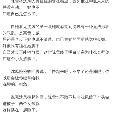
陈雪将沈凤的脚轻轻的含在嘴里，舌头抵在脚底呆呆的
并没有动。 她也不
知道自已是怎么了。
自她看见沈凤的第一眼她就感觉到沈凤有一种无法形容
的气质。是高贵，威
严还是？反正她也说不清楚。自已在她的面前感觉很低微。
好象只有跪在她脚下
自己才真正能够放松。这时陈雪终于明白父亲为什么会拜倒
在这个小女孩脚下。
沈凤慢慢收回脚说：「快起来吧，不早了还是睡吧，你
以后会让你经常给我
洗脚的。别急。」
说完沈凤拉起陈雪，陈雪也不敢不从向沈凤磕了个头钻
进被子，两个女孩就
这样搂在一起睡了。