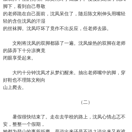
脚下，看到自己尊敬
的老师跪在自己面前，沈凤呆住了，随后陈文刚伸头用嘴轻
轻的含住沈凤的汗湿
的丝袜脚。沈凤吓坏了竟作不出反应，任老师去舔。
文刚将沈凤的双脚都舔了一遍。沈凤燥热的双脚在老师
的舔弄下十分凉爽竟
闭眼享受起来。
大约十分钟沈凤才从梦幻醒来。抽出老师嘴中的脚，穿
好鞋也不理陈文刚向
山上爬去。
（二）
暑假很快结束了。走在去学校的路上，沈凤心情忐忑不
安，整整一个假期，
她都为登山的事所折磨，是说出来还是不说？说出来又有谁