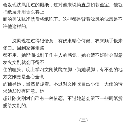
会发现沈凤用过的厕纸，这对他来说简直是如获至宝。他就
把纸展开用舌头将上
面的美味舔净然后将纸吃下。这些都是背着沈凤的沈凤是不
许他这样的。
沈凤现在过得很恰意，有奴隶精心侍候。衣来顺手饭来
张口。回到家连走路
都不用。她渐渐找到了作主人的感觉，她心婧不好时会假意
发火文刚就会吓得不
住的嗑头。晚上学习文刚就跪在脚下为她暧脚，有不会的地
方文刚更是全心全意
的辅导她，当然是跪着。不过对文刚吃自己小便，大便的请
求她却没有同意。她
想让陈文刚对自己有一种依恋。不过她总会留下一些厕纸赏
赐给文刚的。
（三）