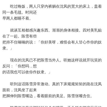
吃过晚饭，两人只穿内裤躺在沈凤的宽大的床上，盖着
同一条毛毯。时间还
早两人都睡不着。
就谈互相都感兴趣东西。渐渐的身体相接。四对美乳贴
在了一起。陈雪有些
把持不住喃喃的说：「你好美呀，难怪会有人甘心作你的奴
隶。」
现在的沈凤已不把陈雪当外人。听她这样说就开玩笑的
反问：「你想吗，想
的话我也可以收你作奴隶。」
听到这话陈雪异常激动。真的下床规规矩矩的跪在沈凤
面前，沈凤坐了起来
把脚伸到陈雪嘴边，看着眼前的美足。陈雪张嘴含住。