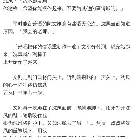
沈凤：「我不愿看到
你这样，希望你能振作起来。不要为其他的事情影响。」
平时能言善语的陈文刚竟有些语无仑次。沈凤当然知道
原因。「我会的老师。」
「好吧把你的错误重新作一遍」文刚分付到。说完站起
来。沈凤就坐到椅子
上开始作了起来。
文刚走到门口将门关上。听到暗锁咔的一声关上。沈凤
的心一阵狂跳仿佛就
要从口中蹦出一般。
文刚再一次跪在了沈凤面前，爬到她脚下。用牙打开沈
凤的鞋带随后咬住鞋
根为沈凤将鞋脱下。又如法脱去了另一只。然后一点点将沈
凤的丝袜脱下。用双