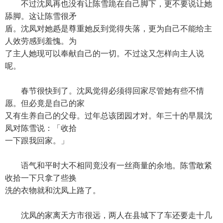
不过沈凤再也没有让陈雪跪在自己脚下，更不要说让她
舔脚。这让陈雪很矛
盾。沈凤对她赿是尊重她反到觉得失落，更为自己不能给主
人效劳感到羞愧。为
了主人她现可以奉献自己的一切。不过这又怎样向主人说
呢。
春节很快到了。沈凤觉得必须得回家尽管她有些不情
愿。但必竟是自己的家
又有生养自己的父母。过年总该团园才对。年三十的早晨沈
凤对陈雪说：「收拾
一下跟我回家。」
语气和平时大不相同竟没有一丝商量的余地。陈雪敢紧
收拾一下只拿了些换
洗的衣物就和沈凤上路了。
沈凤的家离天方市很远，两人在县城下了车还要走十几