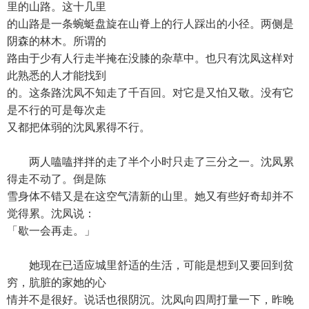
里的山路。这十几里
的山路是一条蜿蜓盘旋在山脊上的行人踩出的小径。两侧是
阴森的林木。所谓的
路由于少有人行走半掩在没膝的杂草中。也只有沈凤这样对
此熟悉的人才能找到
的。这条路沈凤不知走了千百回。对它是又怕又敬。没有它
是不行的可是每次走
又都把体弱的沈凤累得不行。
两人嗑嗑拌拌的走了半个小时只走了三分之一。沈凤累
得走不动了。倒是陈
雪身体不错又是在这空气清新的山里。她又有些好奇却并不
觉得累。沈凤说：
「歇一会再走。」
她现在已适应城里舒适的生活，可能是想到又要回到贫
穷，肮脏的家她的心
情并不是很好。说话也很阴沉。沈凤向四周打量一下，昨晚