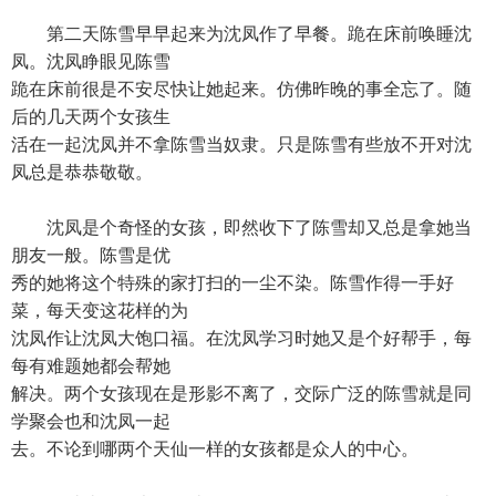
第二天陈雪早早起来为沈凤作了早餐。跪在床前唤睡沈
凤。沈凤睁眼见陈雪
跪在床前很是不安尽快让她起来。仿佛昨晚的事全忘了。随
后的几天两个女孩生
活在一起沈凤并不拿陈雪当奴隶。只是陈雪有些放不开对沈
凤总是恭恭敬敬。
沈凤是个奇怪的女孩，即然收下了陈雪却又总是拿她当
朋友一般。陈雪是优
秀的她将这个特殊的家打扫的一尘不染。陈雪作得一手好
菜，每天变这花样的为
沈凤作让沈凤大饱口福。在沈凤学习时她又是个好帮手，每
每有难题她都会帮她
解决。两个女孩现在是形影不离了，交际广泛的陈雪就是同
学聚会也和沈凤一起
去。不论到哪两个天仙一样的女孩都是众人的中心。