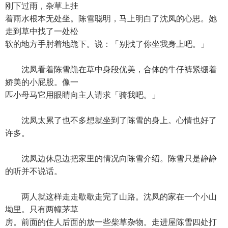
刚下过雨，杂草上挂
着雨水根本无处坐。陈雪聪明，马上明白了沈凤的心思。她
走到草中找了一处松
软的地方手肘着地跪下。说：「别找了你坐我身上吧。」
沈凤看着陈雪跪在草中身段优美，合体的牛仔裤紧绷着
娇美的小屁股。像一
匹小母马它用眼睛向主人请求「骑我吧。」
沈凤太累了也不多想就坐到了陈雪的身上。心情也好了
许多。
沈凤边休息边把家里的情况向陈雪介绍。陈雪只是静静
的听并不说话。
两人就这样走走歇歇走完了山路。沈凤的家在一个小山
坳里。只有两幢茅草
房。前面的住人后面的放一些柴草杂物。走进屋陈雪四处打