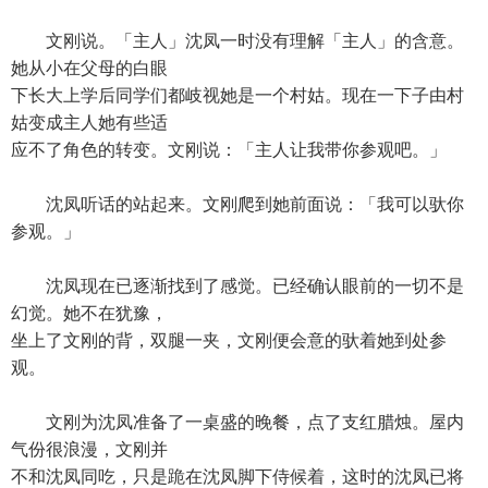
文刚说。「主人」沈凤一时没有理解「主人」的含意。
她从小在父母的白眼
下长大上学后同学们都岐视她是一个村姑。现在一下子由村
姑变成主人她有些适
应不了角色的转变。文刚说：「主人让我带你参观吧。」
沈凤听话的站起来。文刚爬到她前面说：「我可以驮你
参观。」
沈凤现在已逐渐找到了感觉。已经确认眼前的一切不是
幻觉。她不在犹豫，
坐上了文刚的背，双腿一夹，文刚便会意的驮着她到处参
观。
文刚为沈凤准备了一桌盛的晚餐，点了支红腊烛。屋内
气份很浪漫，文刚并
不和沈凤同吃，只是跪在沈凤脚下侍候着，这时的沈凤已将