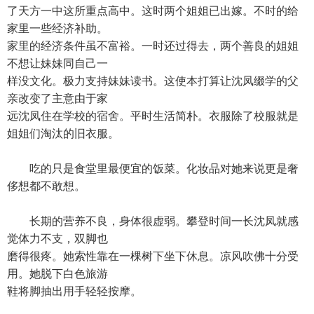
了天方一中这所重点高中。这时两个姐姐已出嫁。不时的给
家里一些经济补助。
家里的经济条件虽不富裕。一时还过得去，两个善良的姐姐
不想让妹妹同自己一
样没文化。极力支持妹妹读书。这使本打算让沈凤缀学的父
亲改变了主意由于家
远沈凤住在学校的宿舍。平时生活简朴。衣服除了校服就是
姐姐们淘汰的旧衣服。
吃的只是食堂里最便宜的饭菜。化妆品对她来说更是奢
侈想都不敢想。
长期的营养不良，身体很虚弱。攀登时间一长沈凤就感
觉体力不支，双脚也
磨得很疼。她索性靠在一棵树下坐下休息。凉风吹佛十分受
用。她脱下白色旅游
鞋将脚抽出用手轻轻按摩。