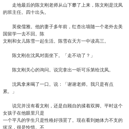
走地最后的陈文刚老师从山下攀了上来，陈文刚是沈凤
的班主任。四十出头。
英俊儒雅。他的妻子多年前，红杏出墙随一个老外去美
国留学一去不回。陈
文刚和女儿陈雪一起生活。陈雪在天方一中读高三。
陈文刚在沈凤对面坐下。「走不动了？」
陈文刚关心的询问。说完拿出一听可乐第给沈凤。
沈凤拿来喝了一口。说：「谢谢老师。我只是有点
累。」
说完并没有看文刚，还是自顾自的揉着双脚。平时这个
女孩子在他眼里只是
一个平凡的学生只是性格好强罢了。现在看到她体力不支的
状况，很是怜惜。不