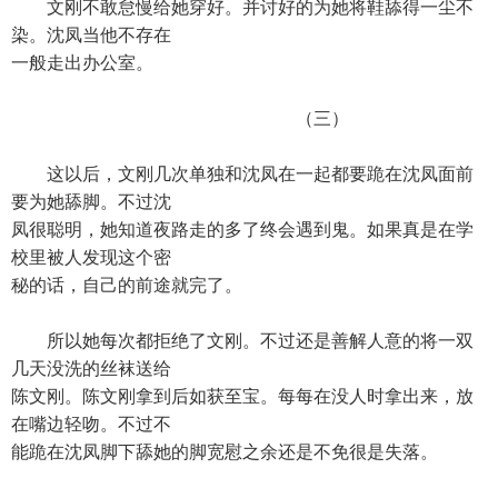
文刚不敢怠慢给她穿好。并讨好的为她将鞋舔得一尘不
染。沈凤当他不存在
一般走出办公室。
（三）
这以后，文刚几次单独和沈凤在一起都要跪在沈凤面前
要为她舔脚。不过沈
凤很聪明，她知道夜路走的多了终会遇到鬼。如果真是在学
校里被人发现这个密
秘的话，自己的前途就完了。
所以她每次都拒绝了文刚。不过还是善解人意的将一双
几天没洗的丝袜送给
陈文刚。陈文刚拿到后如获至宝。每每在没人时拿出来，放
在嘴边轻吻。不过不
能跪在沈凤脚下舔她的脚宽慰之余还是不免很是失落。