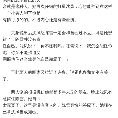
亲就是这种人。她再次仔细的打量沈凤，心想能拜到在这样
一个小美人脚下也是
有情可原的的。不过内心还是有些羞愧。
真象说出后沈凤想陈雪一定会和自己过不去。可是她想
错了，陈雪并没有责
怪自己。沈凤说：「你不怪我吗」陈雪说：「我怎么能怪你
呢，你又不能强迫父
亲服侍你这当然是他自己愿意了。」
至此两人的距离又拉近了许多。说题也多和文刚有关
了。
两人谈的很投机仿佛就是多年未见的朋友。晚上沈凤有
意留住陈雪。她自己
太寂寞了。这里是没有客人的。陈雪爽快的答应了。她现在
已拿沈凤当成知己。