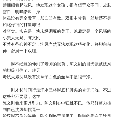
禁细细看起沈凤。他发现这个女孩，很有些于众不同，皮肤
雪白，明眸皓齿，身
体虽没有完全发肓，却凸凹有致。双眼中带着一丝放荡不是
如此仔细的打量却很
难查觉。实在是一块未经碉琢的美玉。以后定是一个风骚的
小美人无疑。陈文刚
不禁有些心神不定，沈凤当然无法发现这些变化。将脚向前
伸，舒展一下双腿。
脚不经意的伸到了老师的眼前，陈文刚的目光就被沈凤
的脚吸引住了。昨天
考试太累沈凤没有冼袜子白色的丝袜不是很干净。
刚才长时间行走汗水已将脚底和脚尖的袜子润湿。不过
这些都不要紧，这在
陈文刚看来更具引力。陈文刚心中狂跳不已。他只好努力控
制自已沈凤却挑逗一
般双脚不住的晃动。陈文刚终于屈服了。慢慢的跪在了沈凤