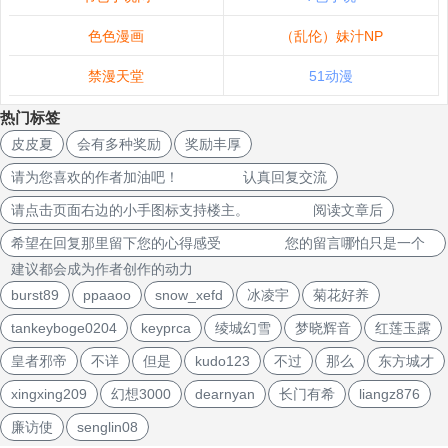
色色漫画
（乱伦）妹汁NP
禁漫天堂
51动漫
热门标签
皮皮夏
会有多种奖励
奖励丰厚
请为您喜欢的作者加油吧！ 认真回复交流
请点击页面右边的小手图标支持楼主。 阅读文章后
希望在回复那里留下您的心得感受 您的留言哪怕只是一个
建议都会成为作者创作的动力
burst89
ppaaoo
snow_xefd
冰凌宇
菊花好养
tankeyboge0204
keyprca
绫城幻雪
梦晓辉音
红莲玉露
皇者邪帝
不详
但是
kudo123
不过
那么
东方城才
xingxing209
幻想3000
dearnyan
长门有希
liangz876
廉访使
senglin08